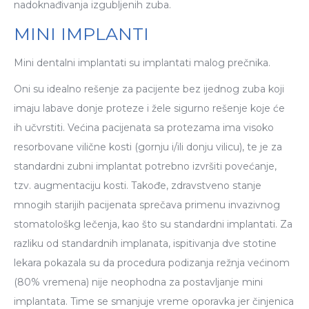
nadoknađivanja izgubljenih zuba.
MINI IMPLANTI
Mini dentalni implantati su implantati malog prečnika.
Oni su idealno rešenje za pacijente bez ijednog zuba koji
imaju labave donje proteze i žele sigurno rešenje koje će
ih učvrstiti. Većina pacijenata sa protezama ima visoko
resorbovane vilične kosti (gornju i/ili donju vilicu), te je za
standardni zubni implantat potrebno izvršiti povećanje,
tzv. augmentaciju kosti. Takođe, zdravstveno stanje
mnogih starijih pacijenata sprečava primenu invazivnog
stomatološkg lečenja, kao što su standardni implantati. Za
razliku od standardnih implanata, ispitivanja dve stotine
lekara pokazala su da procedura podizanja režnja većinom
(80% vremena) nije neophodna za postavljanje mini
implantata. Time se smanjuje vreme oporavka jer činjenica