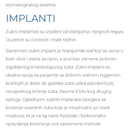
stomatognatog sistema.
IMPLANTI
Zubni implantati su izrađeni od titanijuma i njegovih legura.
Izuzetne su čvrstoće i male težine.
Savremeni zubni implant je titanijumski šraf koji se uvrće u
kost vilice i srasta sa njom, a sluzi kao zamena za koren
izgubljenog ili nedostajućeg zuba. Zubni implanti su
idealna opcija za pacijente sa dobrom oralnom higijenom
kod kojih je došlo do gubitka zuba usled parodontoze,
neuspešnog lečenja zuba, traume ili bilo kog drugog
razloga. Ugradnjom zubnih implanata izbegava se
brušenje susednih zuba koje je neophodno pri izradi
mostova, te je na taj način fiziološki i funkcionalno
opravdanije korišćenje ove savremene metode