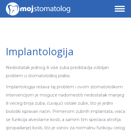
Implantologija
Nedostatak jednog ili više zuba predstavlja ozbiljan
problem u stomatološkoj praksi.
Implantologija rešava taj problem i ovom stomatološkom
intervencijom je moguće nadomestiti nedostatak manjeg
ili većeg broja zuba, čuvajući ostale zube, što je jedini
biološki ispravan način. Primenom zubnih implantata, vraća
se funkcija alveolarne kosti, a samim tim spečava atrofija
(propadanje) kosti, što je osnov za normalnu funkciju celog