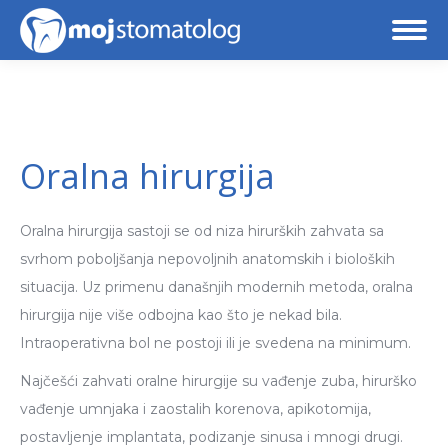
Oralna hirurgija
Oralna hirurgija sastoji se od niza hirurških zahvata sa
svrhom poboljšanja nepovoljnih anatomskih i bioloških
situacija. Uz primenu današnjih modernih metoda, oralna
hirurgija nije više odbojna kao što je nekad bila.
Intraoperativna bol ne postoji ili je svedena na minimum.
Najčešći zahvati oralne hirurgije su vađenje zuba, hirurško
vađenje umnjaka i zaostalih korenova, apikotomija,
postavljenje implantata, podizanje sinusa i mnogi drugi.