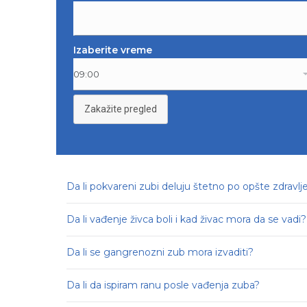
Izaberite vreme
Zakažite pregled
Da li pokvareni zubi deluju štetno po opšte zdravlje
Da li vađenje živca boli i kad živac mora da se vadi?
Da li se gangrenozni zub mora izvaditi?
Da li da ispiram ranu posle vađenja zuba?