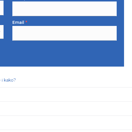
Email
*
 i kako?