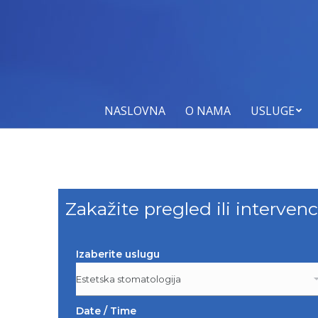
NA
NASLOVNA
O NAMA
USLUGE
Zakažite pregled ili intervenc
Izaberite uslugu
Date / Time