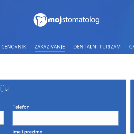
SLOVNA
O NAMA
USLUGE
CENOVNIK
ZAKAZI
CENOVNIK
ZAKAZIVANJE
DENTALNI TURIZAM
G
iju
Telefon
Ime i prezime