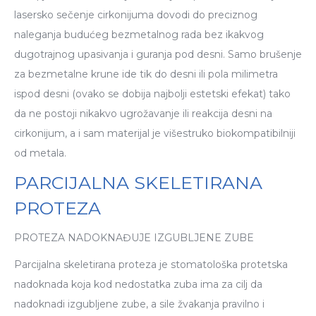
lasersko sečenje cirkonijuma dovodi do preciznog
naleganja budućeg bezmetalnog rada bez ikakvog
dugotrajnog upasivanja i guranja pod desni. Samo brušenje
za bezmetalne krune ide tik do desni ili pola milimetra
ispod desni (ovako se dobija najbolji estetski efekat) tako
da ne postoji nikakvo ugrožavanje ili reakcija desni na
cirkonijum, a i sam materijal je višestruko biokompatibilniji
od metala.
PARCIJALNA SKELETIRANA
PROTEZA
PROTEZA NADOKNAĐUJE IZGUBLJENE ZUBE
Parcijalna skeletirana proteza je stomatološka protetska
nadoknada koja kod nedostatka zuba ima za cilj da
nadoknadi izgubljene zube, a sile žvakanja pravilno i