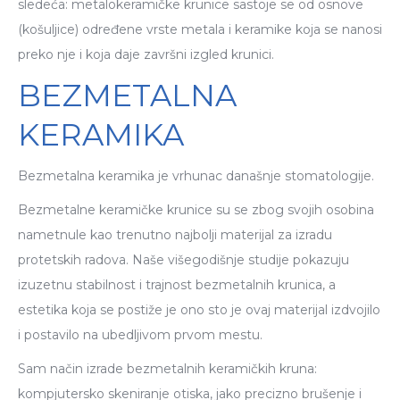
sledeća: metalokeramičke krunice sastoje se od osnove
(košuljice) određene vrste metala i keramike koja se nanosi
preko nje i koja daje završni izgled krunici.
BEZMETALNA
KERAMIKA
Bezmetalna keramika je vrhunac današnje stomatologije.
Bezmetalne keramičke krunice su se zbog svojih osobina
nametnule kao trenutno najbolji materijal za izradu
protetskih radova. Naše višegodišnje studije pokazuju
izuzetnu stabilnost i trajnost bezmetalnih krunica, a
estetika koja se postiže je ono sto je ovaj materijal izdvojilo
i postavilo na ubedljivom prvom mestu.
Sam način izrade bezmetalnih keramičkih kruna:
kompjutersko skeniranje otiska, jako precizno brušenje i