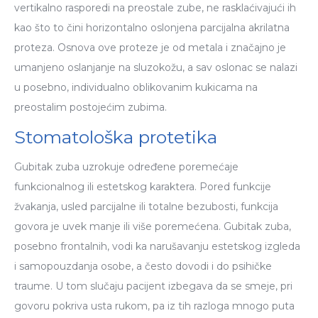
vertikalno rasporedi na preostale zube, ne rasklaćivajući ih
kao što to čini horizontalno oslonjena parcijalna akrilatna
proteza. Osnova ove proteze je od metala i značajno je
umanjeno oslanjanje na sluzokožu, a sav oslonac se nalazi
u posebno, individualno oblikovanim kukicama na
preostalim postojećim zubima.
Stomatološka protetika
Gubitak zuba uzrokuje određene poremećaje
funkcionalnog ili estetskog karaktera. Pored funkcije
žvakanja, usled parcijalne ili totalne bezubosti, funkcija
govora je uvek manje ili više poremećena. Gubitak zuba,
posebno frontalnih, vodi ka narušavanju estetskog izgleda
i samopouzdanja osobe, a često dovodi i do psihičke
traume. U tom slučaju pacijent izbegava da se smeje, pri
govoru pokriva usta rukom, pa iz tih razloga mnogo puta