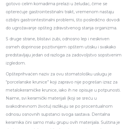
gotovo celim komadima prelazi u želudac, čime se
opterećuje gastrointestinalni trakt, vremenom nastaju
ozbiljni gastrointestinalni problemi, što posledično dovodi
do ugrožavanje opšteg zdravstvenog stanja organizma.
S druge strane, blistavi zubi, odnosno lep i neskriven
osmeh doprinose pozitivnijem opštem utisku i svakako
predstavljaju jedan od razloga za zadovoljstvo sopstvenim
izgledom.
Opšteprihvaćen naziv za ovu stomatološku uslugu je
“porcelanske krunice” koji zapravo nije pogrešan izraz za
metalokeramičke krunice, iako ih ne opisuje u potpunosti.
Naime, svi keramički materijali (koji se sreću u
svakodnevnom životu) razlikuju se po procentualnom
odnosu osnovnih supstanci svoga sastava. Dentalna
keramika čini samo malu grupu ovih materijala. Suština je