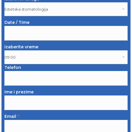
Date / Time
Izaberite vreme
Telefon
Ime i prezime
Email
*