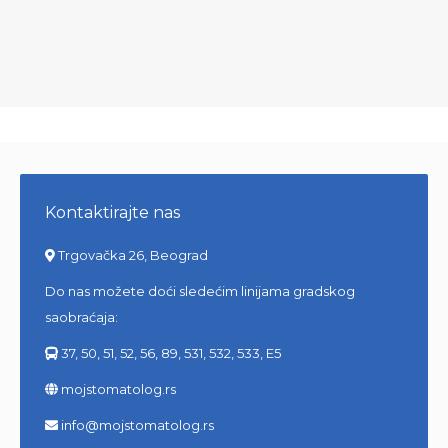
Kontaktirajte nas
Trgovačka 26, Beograd
Do nas možete doći sledećim linijama gradskog
saobraćaja:
37, 50, 51, 52, 56, 89, 531, 532, 533, E5
mojstomatolog.rs
info@mojstomatolog.rs